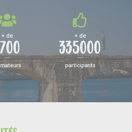
+ de
+ de
2700
335000
imateurs
participants