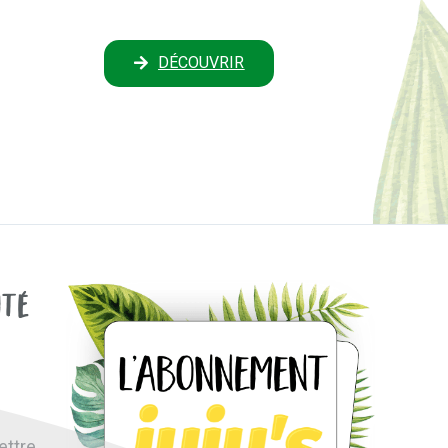
DÉCOUVRIR
ité
ettre