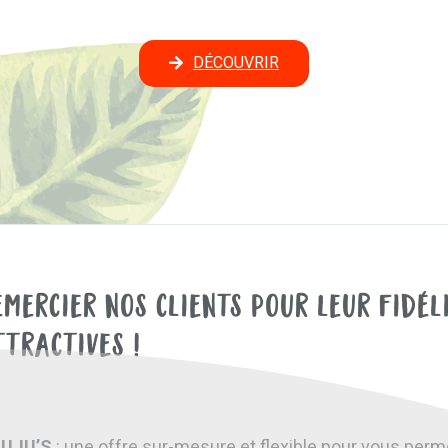
DÉCOUVRIR
emercier nos clients pour leur fidél
ttractives !
JUJU’S
: une offre sur-mesure et flexible pour vous perm