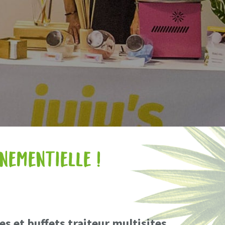
énementielle !
 et buffets traiteur multisites.