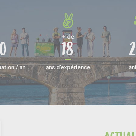
+ de
0
18
ation / an
ans d’expérience
an