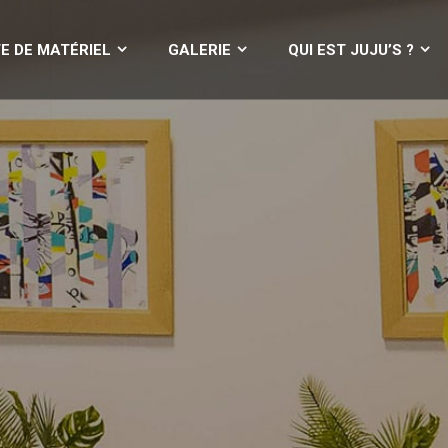
VENTE DE MATÉRIEL
GALERIE
QUI EST JUJU’
E DE MATÉRIEL
GALERIE
QUI EST JUJU’S ?
imations commercia
Activons votre marque et vos produits
EN SAVOIR +