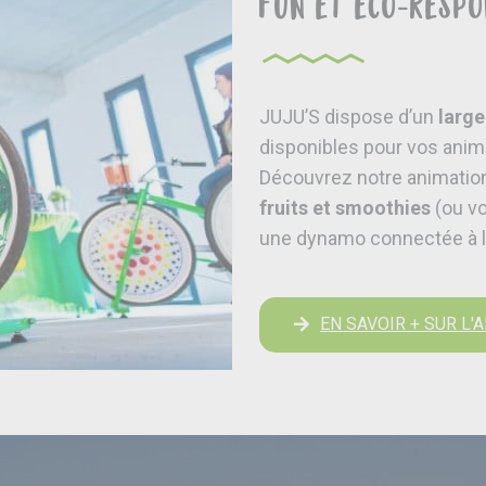
fun et éco-respo
JUJU’S dispose d’un
large
disponibles pour vos anim
Découvrez notre animatio
fruits et smoothies
(ou vo
une dynamo connectée à la
EN SAVOIR + SUR L