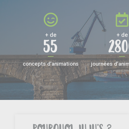
+ de
+ de
55
280
concepts d’animations
journées d’anim
POURQUOI JUJU’S ?