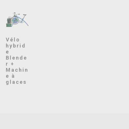
Vélo
hybrid
e
Blende
r +
Machin
e à
glaces