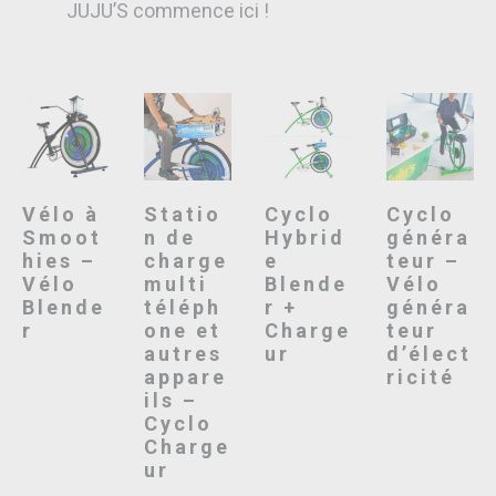
JUJU’S commence ici !
Vélo à
Statio
Cyclo
Cyclo
Smoot
n de
Hybrid
généra
hies –
charge
e
teur –
Vélo
multi
Blende
Vélo
Blende
téléph
r +
généra
r
one et
Charge
teur
autres
ur
d’élect
appare
ricité
ils –
Cyclo
Charge
ur